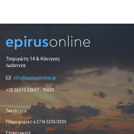
Τσιριγώτη 14 & Κάνιγγος
Ιωάννινα
info@epirusonline.gr
+30 26510 23657 - 76655
Ταυτότητα
Πληροφορίες α.27 Ν.5253/2025
Επικοινωνία