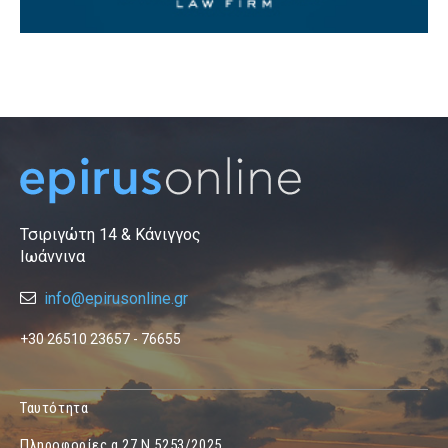
Τσιριγώτη 14 & Κάνιγγος
Ιωάννινα
info@epirusonline.gr
+30 26510 23657 - 76655
Ταυτότητα
Πληροφορίες α.27 Ν.5253/2025