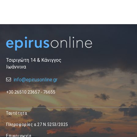
Τσιριγώτη 14 & Κάνιγγος
Ιωάννινα
info@epirusonline.gr
+30 26510 23657 - 76655
Ταυτότητα
Πληροφορίες α.27 Ν.5253/2025
Επικοινωνία