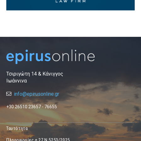
Τσιριγώτη 14 & Κάνιγγος
Ιωάννινα
info@epirusonline.gr
+30 26510 23657 - 76655
Ταυτότητα
Πληροφορίες α.27 Ν.5253/2025