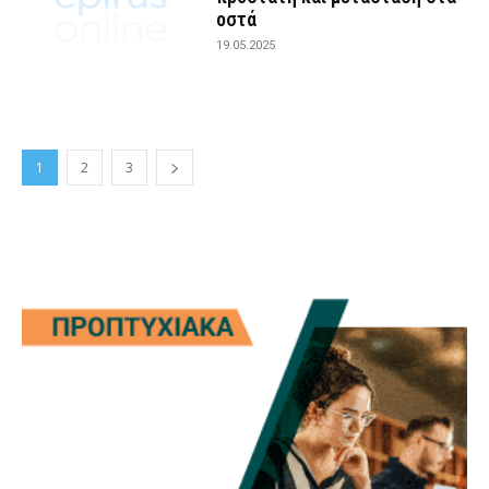
οστά
19.05.2025
1
2
3