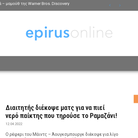
 – μαμούθ της Warner Bros. Discovery
ΟΣΩΠΑ
ΤΡΟΠΟΣ ΖΩΗΣ
ΑΦΙΕΡΩΜΑΤΑ
MO
Διαιτητής διέκοψε ματς για να πιεί
νερό παίκτης που τηρούσε το Ραμαζάνι!
12.04.2022
Ο ρέφερι του Μάιντς – Άουγκσμπουργκ διέκοψε για λίγο