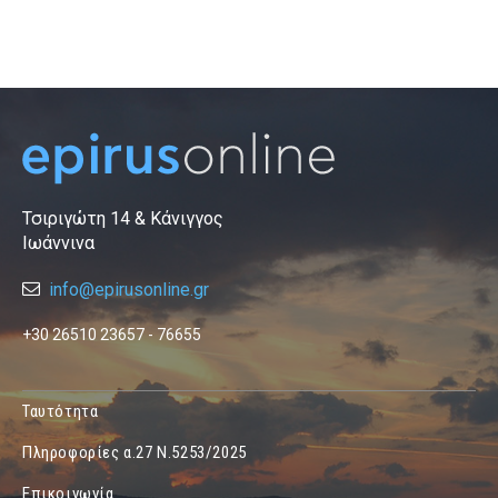
Τσιριγώτη 14 & Κάνιγγος
Ιωάννινα
info@epirusonline.gr
+30 26510 23657 - 76655
Ταυτότητα
Πληροφορίες α.27 Ν.5253/2025
Επικοινωνία