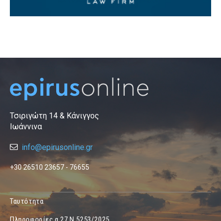
Τσιριγώτη 14 & Κάνιγγος
Ιωάννινα
info@epirusonline.gr
+30 26510 23657 - 76655
Ταυτότητα
Πληροφορίες α.27 Ν.5253/2025