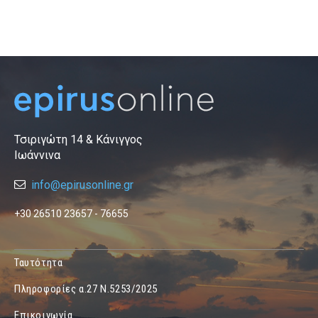
Τσιριγώτη 14 & Κάνιγγος
Ιωάννινα
info@epirusonline.gr
+30 26510 23657 - 76655
Ταυτότητα
Πληροφορίες α.27 Ν.5253/2025
Επικοινωνία