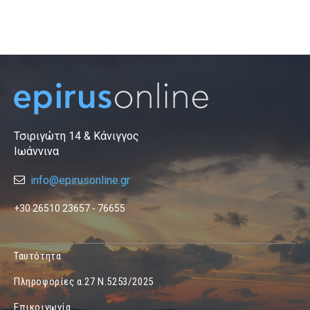
Τσιριγώτη 14 & Κάνιγγος
Ιωάννινα
info@epirusonline.gr
+30 26510 23657 - 76655
Ταυτότητα
Πληροφορίες α.27 Ν.5253/2025
Επικοινωνία