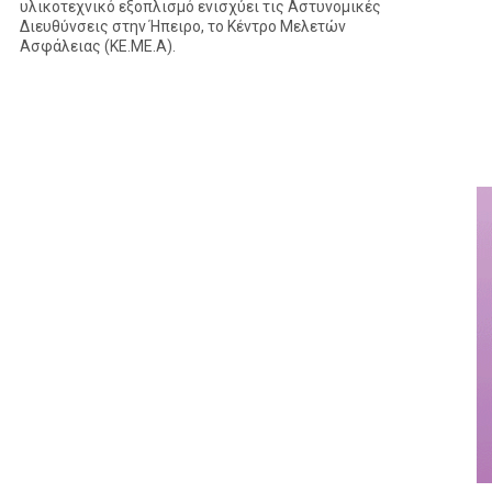
υλικοτεχνικό εξοπλισμό ενισχύει τις Αστυνομικές
Διευθύνσεις στην Ήπειρο, το Κέντρο Μελετών
Ασφάλειας (ΚΕ.ΜΕ.Α).