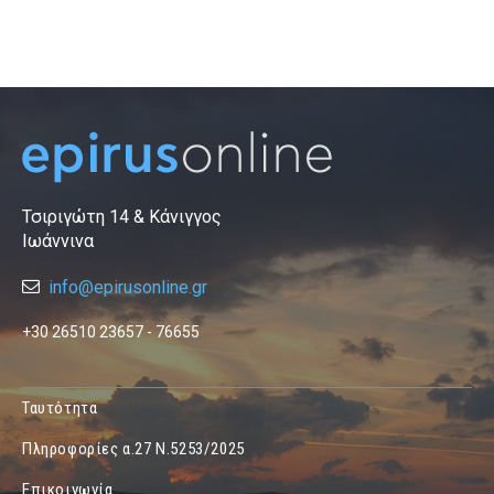
Τσιριγώτη 14 & Κάνιγγος
Ιωάννινα
info@epirusonline.gr
+30 26510 23657 - 76655
Ταυτότητα
Πληροφορίες α.27 Ν.5253/2025
Επικοινωνία