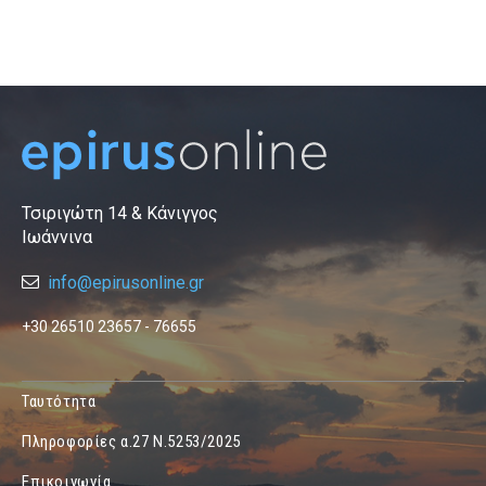
Τσιριγώτη 14 & Κάνιγγος
Ιωάννινα
info@epirusonline.gr
+30 26510 23657 - 76655
Ταυτότητα
Πληροφορίες α.27 Ν.5253/2025
Επικοινωνία