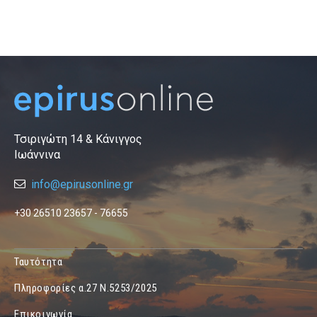
Τσιριγώτη 14 & Κάνιγγος
Ιωάννινα
info@epirusonline.gr
+30 26510 23657 - 76655
Ταυτότητα
Πληροφορίες α.27 Ν.5253/2025
Επικοινωνία