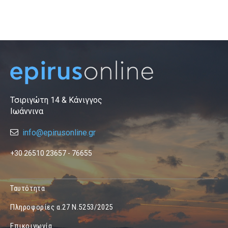
Τσιριγώτη 14 & Κάνιγγος
Ιωάννινα
info@epirusonline.gr
+30 26510 23657 - 76655
Ταυτότητα
Πληροφορίες α.27 Ν.5253/2025
Επικοινωνία