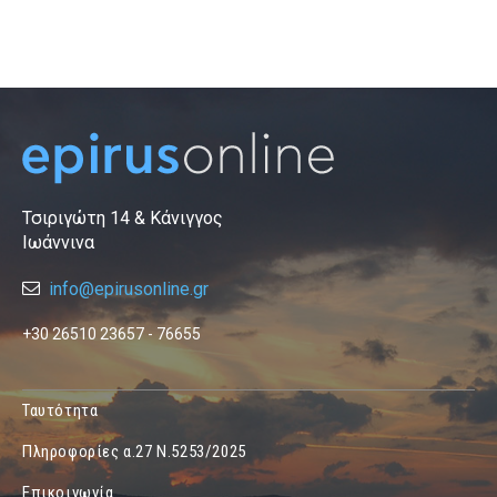
Τσιριγώτη 14 & Κάνιγγος
Ιωάννινα
info@epirusonline.gr
+30 26510 23657 - 76655
Ταυτότητα
Πληροφορίες α.27 Ν.5253/2025
Επικοινωνία