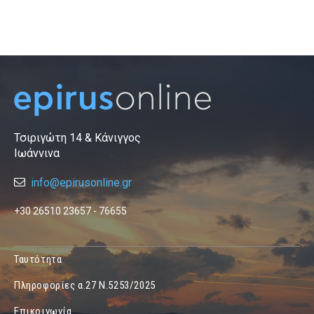
Τσιριγώτη 14 & Κάνιγγος
Ιωάννινα
info@epirusonline.gr
+30 26510 23657 - 76655
Ταυτότητα
Πληροφορίες α.27 Ν.5253/2025
Επικοινωνία