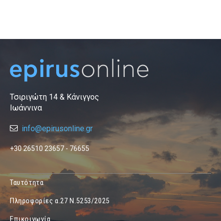
Τσιριγώτη 14 & Κάνιγγος
Ιωάννινα
info@epirusonline.gr
+30 26510 23657 - 76655
Ταυτότητα
Πληροφορίες α.27 Ν.5253/2025
Επικοινωνία