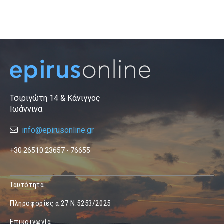
Τσιριγώτη 14 & Κάνιγγος
Ιωάννινα
info@epirusonline.gr
+30 26510 23657 - 76655
Ταυτότητα
Πληροφορίες α.27 Ν.5253/2025
Επικοινωνία