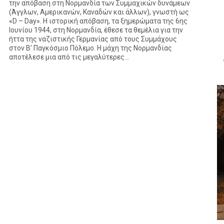
την απόβαση στη Νορμανδία των Συμμαχικών δυνάμεων
(Άγγλων, Αμερικανών, Καναδών και άλλων), γνωστή ως
«D – Day». Η ιστορική απόβαση, τα ξημερώματα της 6ης
Ιουνίου 1944, στη Νορμανδία, έθεσε τα θεμέλια για την
ήττα της ναζιστικής Γερμανίας από τους Συμμάχους
στον Β’ Παγκόσμιο Πόλεμο. Η μάχη της Νορμανδίας
αποτέλεσε μια από τις μεγαλύτερες...