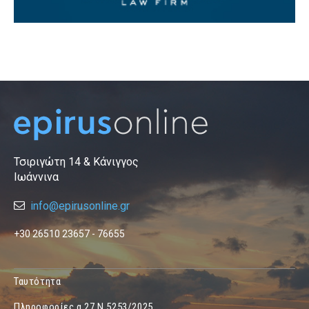
Τσιριγώτη 14 & Κάνιγγος
Ιωάννινα
info@epirusonline.gr
+30 26510 23657 - 76655
Ταυτότητα
Πληροφορίες α.27 Ν.5253/2025