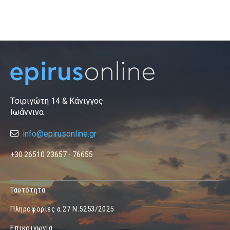
Τσιριγώτη 14 & Κάνιγγος
Ιωάννινα
info@epirusonline.gr
+30 26510 23657 - 76655
Ταυτότητα
Πληροφορίες α.27 Ν.5253/2025
Επικοινωνία