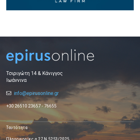
Τσιριγώτη 14 & Κάνιγγος
Ιωάννινα
info@epirusonline.gr
+30 26510 23657 - 76655
Ταυτότητα
Πληροφορίες α.27 Ν.5253/2025