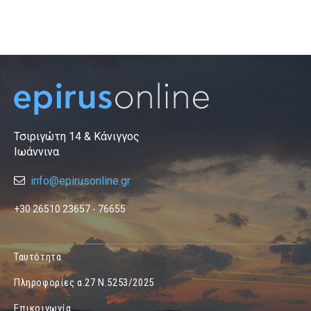
Τσιριγώτη 14 & Κάνιγγος
Ιωάννινα
info@epirusonline.gr
+30 26510 23657 - 76655
Ταυτότητα
Πληροφορίες α.27 Ν.5253/2025
Επικοινωνία