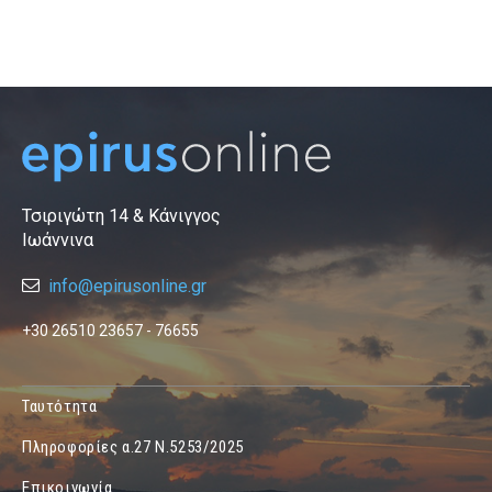
Τσιριγώτη 14 & Κάνιγγος
Ιωάννινα
info@epirusonline.gr
+30 26510 23657 - 76655
Ταυτότητα
Πληροφορίες α.27 Ν.5253/2025
Επικοινωνία