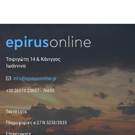
Τσιριγώτη 14 & Κάνιγγος
Ιωάννινα
info@epirusonline.gr
+30 26510 23657 - 76655
Ταυτότητα
Πληροφορίες α.27 Ν.5253/2025
Επικοινωνία