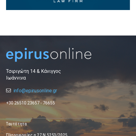
Τσιριγώτη 14 & Κάνιγγος
Ιωάννινα
info@epirusonline.gr
+30 26510 23657 - 76655
Ταυτότητα
Πληροφορίες α.27 Ν.5253/2025