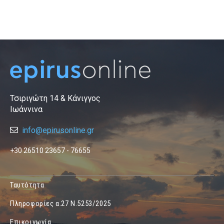
Τσιριγώτη 14 & Κάνιγγος
Ιωάννινα
info@epirusonline.gr
+30 26510 23657 - 76655
Ταυτότητα
Πληροφορίες α.27 Ν.5253/2025
Επικοινωνία