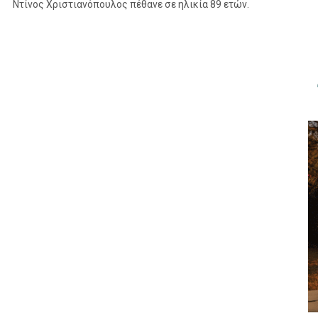
Ντίνος Χριστιανόπουλος πέθανε σε ηλικία 89 ετών.