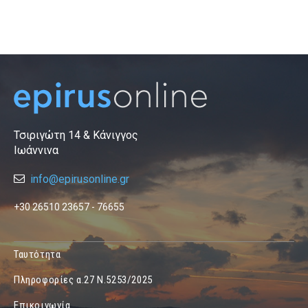
Τσιριγώτη 14 & Κάνιγγος
Ιωάννινα
info@epirusonline.gr
+30 26510 23657 - 76655
Ταυτότητα
Πληροφορίες α.27 Ν.5253/2025
Επικοινωνία