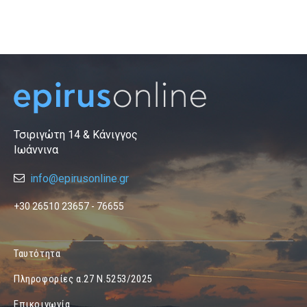
Τσιριγώτη 14 & Κάνιγγος
Ιωάννινα
info@epirusonline.gr
+30 26510 23657 - 76655
Ταυτότητα
Πληροφορίες α.27 Ν.5253/2025
Επικοινωνία