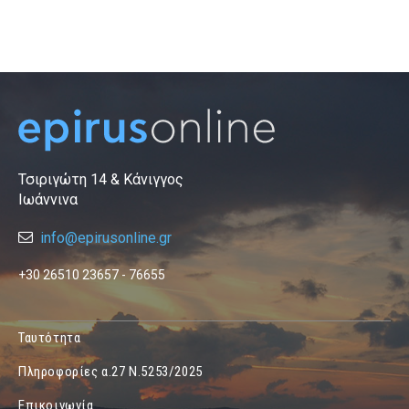
Τσιριγώτη 14 & Κάνιγγος
Ιωάννινα
info@epirusonline.gr
+30 26510 23657 - 76655
Ταυτότητα
Πληροφορίες α.27 Ν.5253/2025
Επικοινωνία