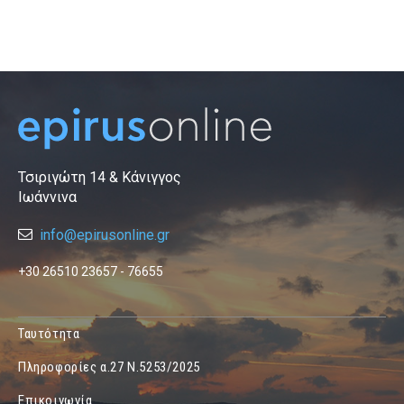
Τσιριγώτη 14 & Κάνιγγος
Ιωάννινα
info@epirusonline.gr
+30 26510 23657 - 76655
Ταυτότητα
Πληροφορίες α.27 Ν.5253/2025
Επικοινωνία