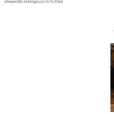
sitespecific σύλληψη για το Ιτς Καλέ