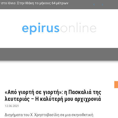
ο Ιόνιο: Στην Ιθάκη το μήκους 64 μέτρων
ΟΣΩΠΑ
ΤΡΟΠΟΣ ΖΩΗΣ
ΑΦΙΕΡΩΜΑΤΑ
MO
«Από γιορτή σε γιορτή»: η Πασκαλιά της
λευτεριάς – Η καλύτερή μου αρχιχρονιά
12.06.2021
Διηγήματα του Χ. Χρηστοβασίλη σε μια σκηνοθετική