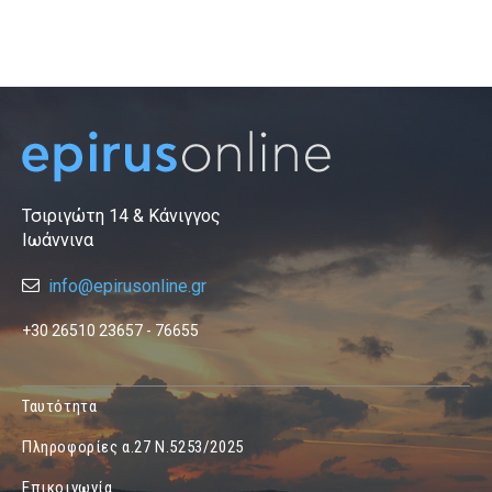
Τσιριγώτη 14 & Κάνιγγος
Ιωάννινα
info@epirusonline.gr
+30 26510 23657 - 76655
Ταυτότητα
Πληροφορίες α.27 Ν.5253/2025
Επικοινωνία