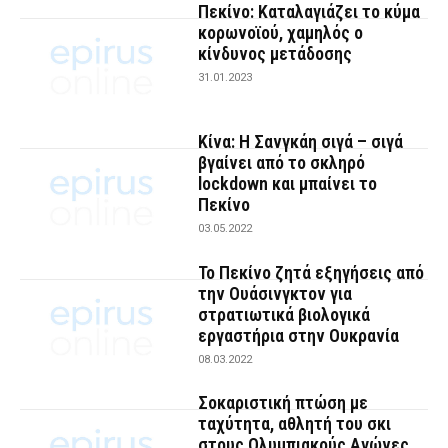
Πεκίνο: Καταλαγιάζει το κύμα
κορωνοϊού, χαμηλός ο
κίνδυνος μετάδοσης
31.01.2023
Κίνα: H Σανγκάη σιγά – σιγά
βγαίνει από το σκληρό
lockdown και μπαίνει το
Πεκίνο
03.05.2022
Το Πεκίνο ζητά εξηγήσεις από
την Ουάσινγκτον για
στρατιωτικά βιολογικά
εργαστήρια στην Ουκρανία
08.03.2022
Σοκαριστική πτώση με
ταχύτητα, αθλητή του σκι
στους Ολυμπιακούς Αγώνες