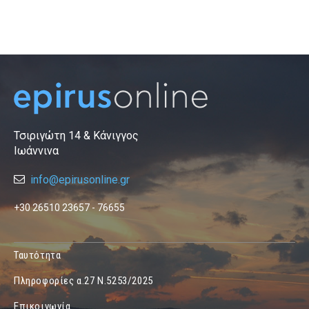
Τσιριγώτη 14 & Κάνιγγος
Ιωάννινα
info@epirusonline.gr
+30 26510 23657 - 76655
Ταυτότητα
Πληροφορίες α.27 Ν.5253/2025
Επικοινωνία