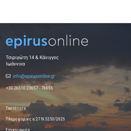
Τσιριγώτη 14 & Κάνιγγος
Ιωάννινα
info@epirusonline.gr
+30 26510 23657 - 76655
Ταυτότητα
Πληροφορίες α.27 Ν.5253/2025
Επικοινωνία