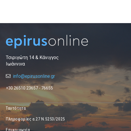
Τσιριγώτη 14 & Κάνιγγος
Ιωάννινα
info@epirusonline.gr
+30 26510 23657 - 76655
Ταυτότητα
Πληροφορίες α.27 Ν.5253/2025
Επικοινωνία