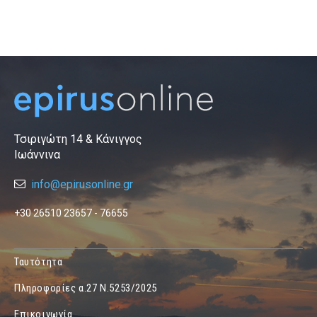
Τσιριγώτη 14 & Κάνιγγος
Ιωάννινα
info@epirusonline.gr
+30 26510 23657 - 76655
Ταυτότητα
Πληροφορίες α.27 Ν.5253/2025
Επικοινωνία