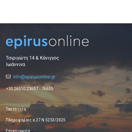
Τσιριγώτη 14 & Κάνιγγος
Ιωάννινα
info@epirusonline.gr
+30 26510 23657 - 76655
Ταυτότητα
Πληροφορίες α.27 Ν.5253/2025
Επικοινωνία