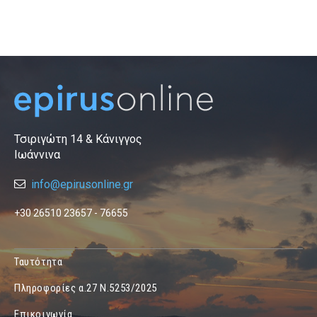
Τσιριγώτη 14 & Κάνιγγος
Ιωάννινα
info@epirusonline.gr
+30 26510 23657 - 76655
Ταυτότητα
Πληροφορίες α.27 Ν.5253/2025
Επικοινωνία