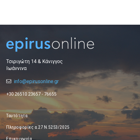
Τσιριγώτη 14 & Κάνιγγος
Ιωάννινα
info@epirusonline.gr
+30 26510 23657 - 76655
Ταυτότητα
Πληροφορίες α.27 Ν.5253/2025
Επικοινωνία