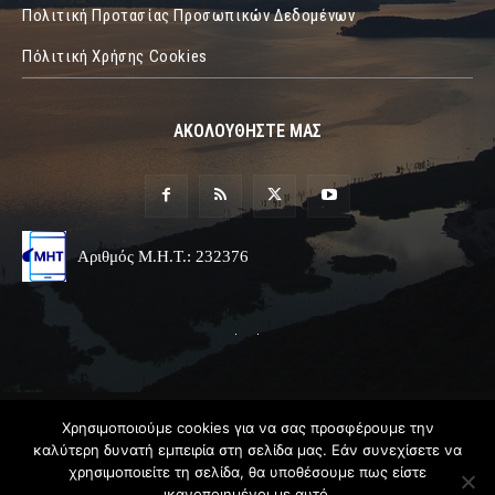
Πολιτική Προτασίας Προσωπικών Δεδομένων
Πόλιτική Χρήσης Cookies
ΑΚΟΛΟΥΘΗΣΤΕ ΜΑΣ
Αριθμός Μ.Η.Τ.: 232376
Χρησιμοποιούμε cookies για να σας προσφέρουμε την
© 2019 Epirus Online
καλύτερη δυνατή εμπειρία στη σελίδα μας. Εάν συνεχίσετε να
χρησιμοποιείτε τη σελίδα, θα υποθέσουμε πως είστε
Σχεδιασμός & Ανάπτυξη
Angel
Web
ικανοποιημένοι με αυτό.