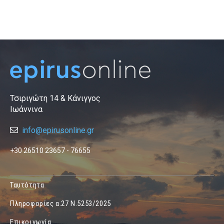
Τσιριγώτη 14 & Κάνιγγος
Ιωάννινα
info@epirusonline.gr
+30 26510 23657 - 76655
Ταυτότητα
Πληροφορίες α.27 Ν.5253/2025
Επικοινωνία