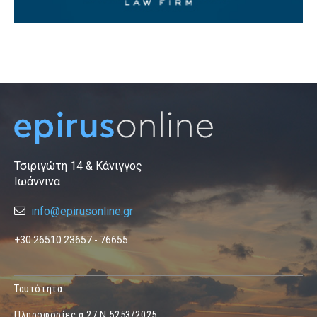
Τσιριγώτη 14 & Κάνιγγος
Ιωάννινα
info@epirusonline.gr
+30 26510 23657 - 76655
Ταυτότητα
Πληροφορίες α.27 Ν.5253/2025