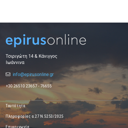
Τσιριγώτη 14 & Κάνιγγος
Ιωάννινα
info@epirusonline.gr
+30 26510 23657 - 76655
Ταυτότητα
Πληροφορίες α.27 Ν.5253/2025
Επικοινωνία