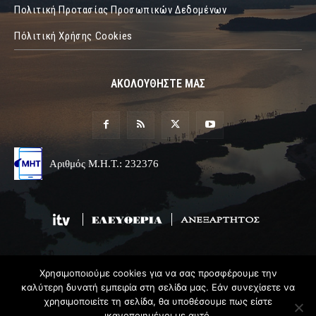
Πολιτική Προτασίας Προσωπικών Δεδομένων
Πόλιτική Χρήσης Cookies
ΑΚΟΛΟΥΘΗΣΤΕ ΜΑΣ
Αριθμός Μ.Η.Τ.: 232376
Χρησιμοποιούμε cookies για να σας προσφέρουμε την
© 2019 Epirus Online
καλύτερη δυνατή εμπειρία στη σελίδα μας. Εάν συνεχίσετε να
χρησιμοποιείτε τη σελίδα, θα υποθέσουμε πως είστε
Σχεδιασμός & Ανάπτυξη
Angel
Web
ικανοποιημένοι με αυτό.