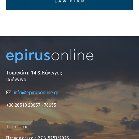
Τσιριγώτη 14 & Κάνιγγος
Ιωάννινα
info@epirusonline.gr
+30 26510 23657 - 76655
Ταυτότητα
Πληροφορίες α.27 Ν.5253/2025