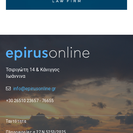
Τσιριγώτη 14 & Κάνιγγος
Ιωάννινα
info@epirusonline.gr
+30 26510 23657 - 76655
Ταυτότητα
Πληροφορίες α.27 Ν.5253/2025